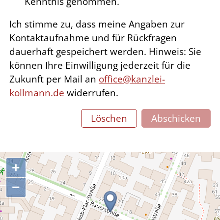
Kenntnis genommen.
Ich stimme zu, dass meine Angaben zur
Kontaktaufnahme und für Rückfragen
dauerhaft gespeichert werden. Hinweis: Sie
können Ihre Einwilligung jederzeit für die
Zukunft per Mail an
ff
c
k
nzl
-
k
llm
nn
d
widerrufen.
Löschen
Abschicken
+
−