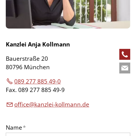
Kanzlei Anja Kollmann
Bauerstraße 20
80796 München
089 277 885 49-0
Fax. 089 277 885 49-9
ff
c
k
nzl
-k
llm
nn
d
Name
*