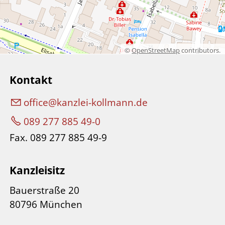
©
OpenStreetMap
contributors.
Kontakt
ff
c
k
nzl
-k
llm
nn
d
089 277 885 49-0
Fax. 089 277 885 49-9
Kanzleisitz
Bauerstraße 20
80796 München